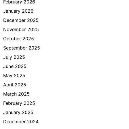
g
February 2026
W
January 2026
i
December 2025
l
d
November 2025
s
October 2025
September 2025
July 2025
June 2025
May 2025
April 2025
March 2025
February 2025
January 2025
December 2024