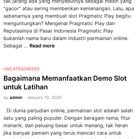
tak jarang ada yang menyebutnya sebagai mesin yang
n
e
“gacor” atau sering memberikan kemenangan. Lalu, apa
J
r
sebenarnya yang membuat slot Pragmatic Play begitu
a
L
menguntungkan? Mengenal Pragmatic Play dan
c
a
Reputasinya di Pasar Indonesia Pragmatic Play
k
i
bukanlah nama baru dalam industri permainan online.
p
n
M
Sebagai …
Read more
o
d
e
t
i
n
T
H
g
P
UNCATEGORIZED
e
O
a
o
Bagaimana Memanfaatkan Demo Slot
r
S
p
s
b
untuk Latihan
E
a
t
e
8
S
e
by
admin
January 13, 2025
s
8
l
d
a
Di dunia perjudian online, permainan slot adalah salah
o
i
r
satu yang paling populer. Dengan beragam tema, fitur
t
n
d
menarik, dan peluang besar untuk menang, tak heran
P
i
jika banyak pemain yang terus mencari cara untuk
r
S