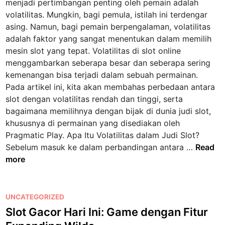
menjadi pertimbangan penting oleh pemain adalah
e
n
l
volatilitas. Mungkin, bagi pemula, istilah ini terdengar
m
o
asing. Namun, bagi pemain berpengalaman, volatilitas
a
t
adalah faktor yang sangat menentukan dalam memilih
n
S
mesin slot yang tepat. Volatilitas di slot online
f
e
menggambarkan seberapa besar dan seberapa sering
a
l
kemenangan bisa terjadi dalam sebuah permainan.
a
a
Pada artikel ini, kita akan membahas perbedaan antara
t
l
slot dengan volatilitas rendah dan tinggi, serta
k
u
bagaimana memilihnya dengan bijak di dunia judi slot,
a
M
khususnya di permainan yang disediakan oleh
n
e
Pragmatic Play. Apa Itu Volatilitas dalam Judi Slot?
D
n
S
Sebelum masuk ke dalam perbandingan antara …
Read
e
g
l
more
m
u
o
o
n
t
S
t
O
P
UNCATEGORIZED
l
u
n
o
Slot Gacor Hari Ini: Game dengan Fitur
o
n
l
s
t