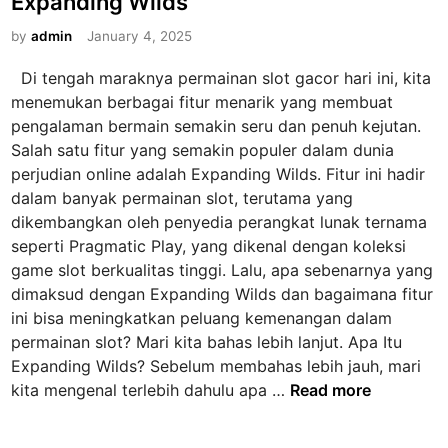
Expanding Wilds
g
i
t
u
k
n
e
by
admin
January 4, 2025
n
a
e
d
t
n
Di tengah maraknya permainan slot gacor hari ini, kita
d
i
u
?
menemukan berbagai fitur menarik yang membuat
e
n
k
pengalaman bermain semakin seru dan penuh kejutan.
n
L
Salah satu fitur yang semakin populer dalam dunia
g
a
perjudian online adalah Expanding Wilds. Fitur ini hadir
a
t
dalam banyak permainan slot, terutama yang
n
i
dikembangkan oleh penyedia perangkat lunak ternama
V
h
seperti Pragmatic Play, yang dikenal dengan koleksi
o
a
game slot berkualitas tinggi. Lalu, apa sebenarnya yang
l
n
dimaksud dengan Expanding Wilds dan bagaimana fitur
a
ini bisa meningkatkan peluang kemenangan dalam
t
permainan slot? Mari kita bahas lebih lanjut. Apa Itu
i
Expanding Wilds? Sebelum membahas lebih jauh, mari
l
S
kita mengenal terlebih dahulu apa …
Read more
i
l
t
o
a