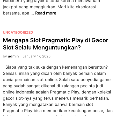
Habanero yang layak dicoba karena menawarkan
t
l
jackpot yang menggiurkan. Mari kita eksplorasi
i
S
bersama, apa …
Read more
c
l
P
o
l
t
P
UNCATEGORIZED
a
H
o
Mengapa Slot Pragmatic Play di Gacor
y
a
s
d
Slot Selalu Menguntungkan?
b
t
e
a
e
by
admin
January 17, 2025
n
n
d
g
Siapa yang tak suka dengan kemenangan beruntun?
e
i
a
Sensasi inilah yang dicari oleh banyak pemain dalam
r
n
n
dunia permainan slot online. Salah satu penyedia game
o
P
yang sudah sangat dikenal di kalangan pecinta judi
d
r
online Indonesia adalah Pragmatic Play, dengan koleksi
e
o
gacor slot-nya yang terus menerus menarik perhatian.
n
v
Banyak yang mengatakan bahwa bermain slot
g
i
Pragmatic Play bisa memberikan keuntungan besar, dan
a
d