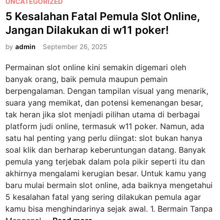
P
UNCATEGORIZED
d
i
o
5 Kesalahan Fatal Pemula Slot Online,
a
P
s
k
Jangan Dilakukan di w11 poker!
e
t
1
m
e
by
admin
September 26, 2025
7
b
d
8
Permainan slot online kini semakin digemari oleh
a
i
!
banyak orang, baik pemula maupun pemain
y
n
berpengalaman. Dengan tampilan visual yang menarik,
a
suara yang memikat, dan potensi kemenangan besar,
r
tak heran jika slot menjadi pilihan utama di berbagai
a
platform judi online, termasuk w11 poker. Namun, ada
n
satu hal penting yang perlu diingat: slot bukan hanya
:
soal klik dan berharap keberuntungan datang. Banyak
S
pemula yang terjebak dalam pola pikir seperti itu dan
c
akhirnya mengalami kerugian besar. Untuk kamu yang
r
baru mulai bermain slot online, ada baiknya mengetahui
e
5 kesalahan fatal yang sering dilakukan pemula agar
e
kamu bisa menghindarinya sejak awal. 1. Bermain Tanpa
n