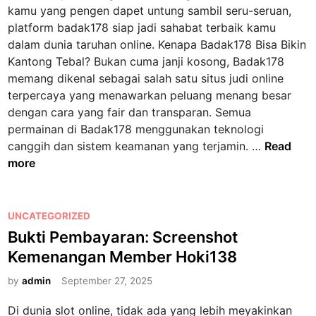
kamu yang pengen dapet untung sambil seru-seruan,
platform badak178 siap jadi sahabat terbaik kamu
dalam dunia taruhan online. Kenapa Badak178 Bisa Bikin
Kantong Tebal? Bukan cuma janji kosong, Badak178
memang dikenal sebagai salah satu situs judi online
terpercaya yang menawarkan peluang menang besar
dengan cara yang fair dan transparan. Semua
permainan di Badak178 menggunakan teknologi
B
canggih dan sistem keamanan yang terjamin. …
Read
i
more
k
i
n
P
UNCATEGORIZED
K
o
Bukti Pembayaran: Screenshot
a
s
Kemenangan Member Hoki138
n
t
t
e
by
admin
September 27, 2025
o
d
Di dunia slot online, tidak ada yang lebih meyakinkan
n