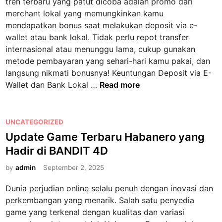
tren terbaru yang patut dicoba adalah promo dari
c
D
merchant lokal yang memungkinkan kamu
o
i
mendapatkan bonus saat melakukan deposit via e-
r
l
wallet atau bank lokal. Tidak perlu repot transfer
T
a
internasional atau menunggu lama, cukup gunakan
a
k
metode pembayaran yang sehari-hari kamu pakai, dan
n
u
langsung nikmati bonusnya! Keuntungan Deposit via E-
p
k
P
Wallet dan Bank Lokal …
Read more
a
a
r
K
n
o
T
d
m
P
UNCATEGORIZED
P
i
o
o
Update Game Terbaru Habanero yang
:
w
M
s
P
Hadir di BANDIT 4D
1
e
t
a
1
r
e
by
admin
September 2, 2025
k
p
c
d
a
o
Dunia perjudian online selalu penuh dengan inovasi dan
h
i
i
k
perkembangan yang menarik. Salah satu penyedia
a
n
N
e
game yang terkenal dengan kualitas dan variasi
n
o