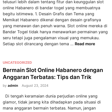
r
telusuri lebih dalam tentang fitur dan keunggulan slot
i
g
i
online Habanero di bandar togel yang membuatnya
a
k
I
begitu istimewa. 1. Desain Grafis dan Tema yang
S
a
n
Memikat Habanero dikenal dengan desain grafisnya
l
n
i
yang menawan dan penuh warna. Slot online mereka di
o
P
Bandar Togel tidak hanya menawarkan permainan yang
t
e
seru tetapi juga pengalaman visual yang memukau.
H
m
S
Setiap slot dirancang dengan tema …
Read more
a
a
l
b
i
o
a
n
t
P
UNCATEGORIZED
n
I
O
o
Bermain Slot Online Habanero dengan
e
n
n
s
r
Anggaran Terbatas: Tips dan Trik
d
l
t
o
o
i
e
by
admin
August 23, 2024
d
n
n
d
i
e
Di tengah keramaian dunia perjudian online yang
e
i
B
s
glamor, tidak jarang kita dihadapkan pada situasi di
H
n
u
i
mana anggaran bermain terbatas. Namun, jangan
a
a