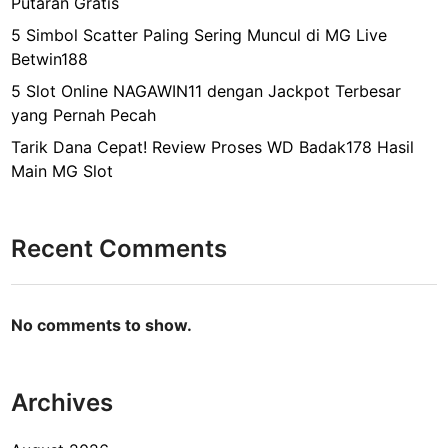
Putaran Gratis
t
a
O
s
5 Simbol Scatter Paling Sering Muncul di MG Live
n
:
Betwin188
l
T
5 Slot Online NAGAWIN11 dengan Jackpot Terbesar
i
i
yang Pernah Pecah
n
p
Tarik Dana Cepat! Review Proses WD Badak178 Hasil
e
s
Main MG Slot
:
d
M
a
a
n
Recent Comments
n
T
f
r
a
i
a
k
No comments to show.
t
k
a
Archives
n
u