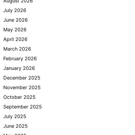
August 2026
n
July 2026
t
u
June 2026
k
May 2026
M
April 2026
e
n
March 2026
i
February 2026
n
January 2026
g
k
December 2025
a
November 2025
t
October 2025
k
a
September 2025
n
July 2025
K
June 2025
e
m