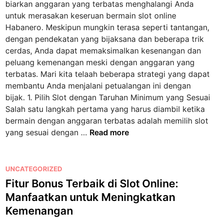
a
biarkan anggaran yang terbatas menghalangi Anda
b
y
untuk merasakan keseruan bermain slot online
a
a
Habanero. Meskipun mungkin terasa seperti tantangan,
n
1
dengan pendekatan yang bijaksana dan beberapa trik
e
3
cerdas, Anda dapat memaksimalkan kesenangan dan
r
8
peluang kemenangan meski dengan anggaran yang
o
:
terbatas. Mari kita telaah beberapa strategi yang dapat
d
T
membantu Anda menjalani petualangan ini dengan
i
i
bijak. 1. Pilih Slot dengan Taruhan Minimum yang Sesuai
B
p
Salah satu langkah pertama yang harus diambil ketika
a
s
bermain dengan anggaran terbatas adalah memilih slot
n
d
B
yang sesuai dengan …
Read more
d
a
e
a
r
r
r
i
m
P
UNCATEGORIZED
T
P
a
o
Fitur Bonus Terbaik di Slot Online:
o
a
i
s
g
Manfaatkan untuk Meningkatkan
r
n
t
e
a
Kemenangan
S
e
l