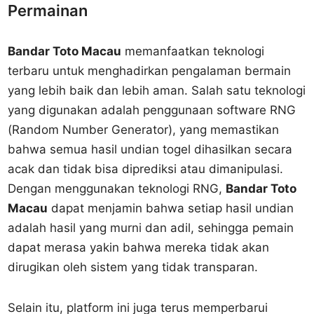
Permainan
Bandar Toto Macau
memanfaatkan teknologi
terbaru untuk menghadirkan pengalaman bermain
yang lebih baik dan lebih aman. Salah satu teknologi
yang digunakan adalah penggunaan software RNG
(Random Number Generator), yang memastikan
bahwa semua hasil undian togel dihasilkan secara
acak dan tidak bisa diprediksi atau dimanipulasi.
Dengan menggunakan teknologi RNG,
Bandar Toto
Macau
dapat menjamin bahwa setiap hasil undian
adalah hasil yang murni dan adil, sehingga pemain
dapat merasa yakin bahwa mereka tidak akan
dirugikan oleh sistem yang tidak transparan.
Selain itu, platform ini juga terus memperbarui