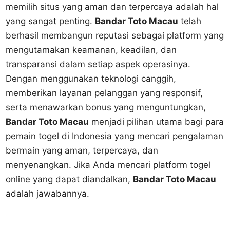
memilih situs yang aman dan terpercaya adalah hal
yang sangat penting.
Bandar Toto Macau
telah
berhasil membangun reputasi sebagai platform yang
mengutamakan keamanan, keadilan, dan
transparansi dalam setiap aspek operasinya.
Dengan menggunakan teknologi canggih,
memberikan layanan pelanggan yang responsif,
serta menawarkan bonus yang menguntungkan,
Bandar Toto Macau
menjadi pilihan utama bagi para
pemain togel di Indonesia yang mencari pengalaman
bermain yang aman, terpercaya, dan
menyenangkan. Jika Anda mencari platform togel
online yang dapat diandalkan,
Bandar Toto Macau
adalah jawabannya.