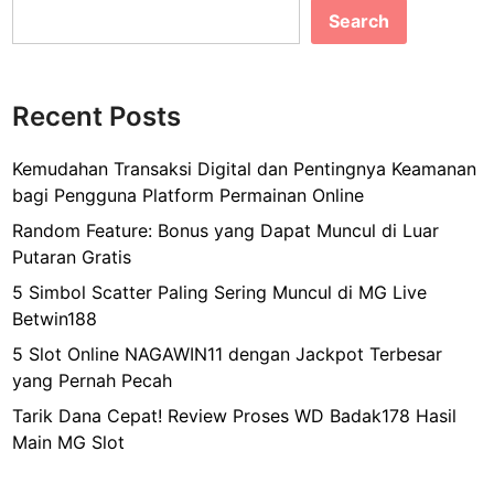
Search
Recent Posts
Kemudahan Transaksi Digital dan Pentingnya Keamanan
bagi Pengguna Platform Permainan Online
Random Feature: Bonus yang Dapat Muncul di Luar
Putaran Gratis
5 Simbol Scatter Paling Sering Muncul di MG Live
Betwin188
5 Slot Online NAGAWIN11 dengan Jackpot Terbesar
yang Pernah Pecah
Tarik Dana Cepat! Review Proses WD Badak178 Hasil
Main MG Slot