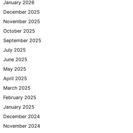
January 2026
December 2025
November 2025
October 2025
September 2025
July 2025
June 2025
May 2025
April 2025
March 2025
February 2025
January 2025
December 2024
November 2024