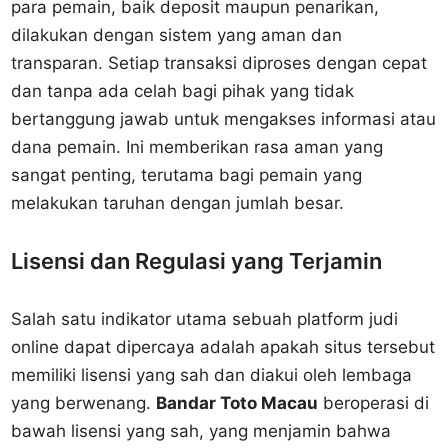
para pemain, baik deposit maupun penarikan,
dilakukan dengan sistem yang aman dan
transparan. Setiap transaksi diproses dengan cepat
dan tanpa ada celah bagi pihak yang tidak
bertanggung jawab untuk mengakses informasi atau
dana pemain. Ini memberikan rasa aman yang
sangat penting, terutama bagi pemain yang
melakukan taruhan dengan jumlah besar.
Lisensi dan Regulasi yang Terjamin
Salah satu indikator utama sebuah platform judi
online dapat dipercaya adalah apakah situs tersebut
memiliki lisensi yang sah dan diakui oleh lembaga
yang berwenang.
Bandar Toto Macau
beroperasi di
bawah lisensi yang sah, yang menjamin bahwa