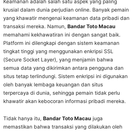
Keamanan adalah salah satu aspek yang paling
krusial dalam dunia perjudian online. Banyak pemain
yang khawatir mengenai keamanan data pribadi dan
transaksi mereka. Namun,
Bandar Toto Macau
memahami kekhawatiran ini dengan sangat baik.
Platform ini dilengkapi dengan sistem keamanan
tingkat tinggi yang menggunakan enkripsi SSL
(Secure Socket Layer), yang menjamin bahwa
semua data yang dikirimkan antara pengguna dan
situs tetap terlindungi. Sistem enkripsi ini digunakan
oleh banyak lembaga keuangan dan situs
terpercaya di dunia, sehingga pemain tidak perlu
khawatir akan kebocoran informasi pribadi mereka.
Tidak hanya itu,
Bandar Toto Macau
juga
memastikan bahwa transaksi yang dilakukan oleh