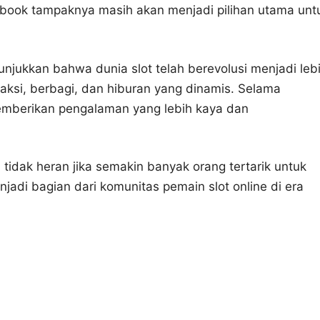
cebook tampaknya masih akan menjadi pilihan utama unt
njukkan bahwa dunia slot telah berevolusi menjadi leb
raksi, berbagi, dan hiburan yang dinamis. Selama
memberikan pengalaman yang lebih kaya dan
 tidak heran jika semakin banyak orang tertarik untuk
adi bagian dari komunitas pemain slot online di era