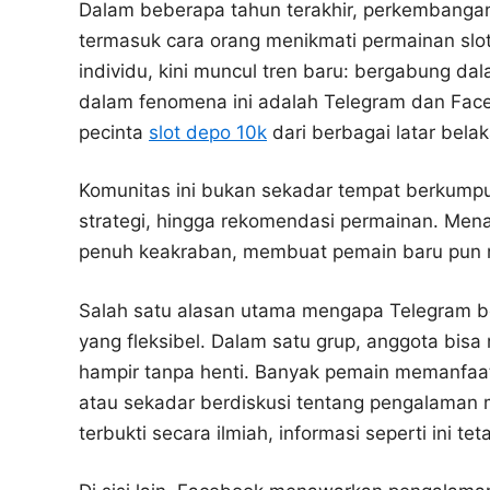
Dalam beberapa tahun terakhir, perkembangan
termasuk cara orang menikmati permainan slot
individu, kini muncul tren baru: bergabung da
dalam fenomena ini adalah Telegram dan Faceb
pecinta
slot depo 10k
dari berbagai latar bela
Komunitas ini bukan sekadar tempat berkumpul
strategi, hingga rekomendasi permainan. Menar
penuh keakraban, membuat pemain baru pun
Salah satu alasan utama mengapa Telegram be
yang fleksibel. Dalam satu grup, anggota bis
hampir tanpa henti. Banyak pemain memanfaatk
atau sekadar berdiskusi tentang pengalaman m
terbukti secara ilmiah, informasi seperti ini tet