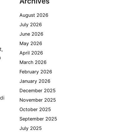
Archives
August 2026
July 2026
June 2026
May 2026
t,
April 2026
n
March 2026
February 2026
January 2026
December 2025
di
November 2025
October 2025
September 2025
July 2025