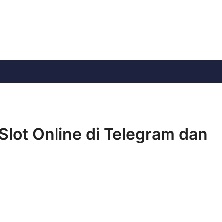
lot Online di Telegram dan