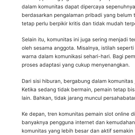
dalam komunitas dapat dipercaya sepenuhnya
berdasarkan pengalaman pribadi yang belum t
tetap perlu berpikir kritis dan tidak mudah ter
Selain itu, komunitas ini juga sering menjadi 
oleh sesama anggota. Misalnya, istilah sepert
warna dalam komunikasi sehari-hari. Bagi pema
proses adaptasi yang cukup menyenangkan.
Dari sisi hiburan, bergabung dalam komunitas 
Ketika sedang tidak bermain, pemain tetap b
lain. Bahkan, tidak jarang muncul persahabata
Ke depan, tren komunitas pemain slot online 
banyaknya pengguna internet dan kemudahan
komunitas yang lebih besar dan aktif semakin t