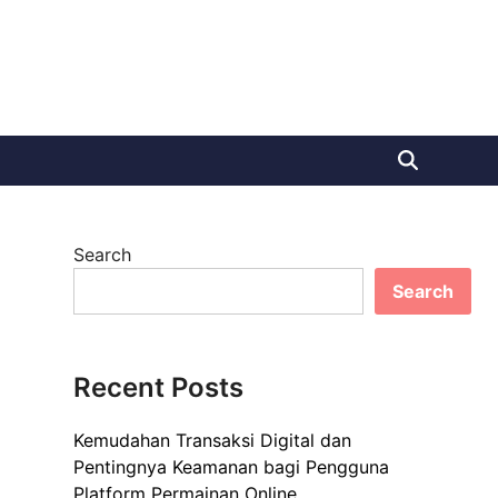
Search
Search
Recent Posts
Kemudahan Transaksi Digital dan
Pentingnya Keamanan bagi Pengguna
Platform Permainan Online